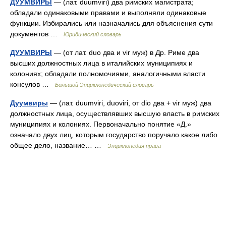
ДУУМВИРЫ
— (лат. duumviri) два римских магистрата;
обладали одинаковыми правами и выполняли одинаковые
функции. Избирались или назначались для объяснения сути
документов …
Юридический словарь
ДУУМВИРЫ
— (от лат. duo два и vir муж) в Др. Риме два
высших должностных лица в италийских муниципиях и
колониях; обладали полномочиями, аналогичными власти
консулов …
Большой Энциклопедический словарь
Дуумвиры
— (лат. duumviri, duoviri, от dio два + vir муж) два
должностных лица, осуществлявших высшую власть в римских
муниципиях и колониях. Первоначально понятие «Д.»
означало двух лиц, которым государство поручало какое либо
общее дело, название… …
Энциклопедия права