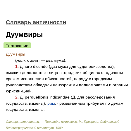
Словарь античности
Дуумвиры
Толкование
Дуумвиры
(
лат.
duoviri — два мужа).
1.
Д. iure dicundo (два мужа для судопроизводства),
высшие должностные лица в городских общинах с годичным
сроком исполнения обязанностей, наряду с городским
руководством обладали цензорскими полномочиями и огранич.
юрисдикцией.
2.
Д. perduellionis indicandae (Д. для расследования
государств, измены),
рим
. чрезвычайный трибунал по делам
государств, измены.
Словарь античности. — Перевод с немецкого. М.: Прогресс
.
Лейпцигский
Библиографический институт
.
1989
.