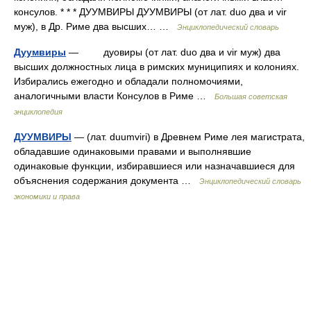
консулов. * * * ДУУМВИРЫ ДУУМВИРЫ (от лат. duo два и vir
муж), в Др. Риме два высших… …
Энциклопедический словарь
Дуумвиры
— дуовиры (от лат. duo два и vir муж) два
высших должностных лица в римских муниципиях и колониях.
Избирались ежегодно и обладали полномочиями,
аналогичными власти Консулов в Риме …
Большая советская
энциклопедия
ДУУМВИРЫ
— (лат. duumviri) в Древнем Риме лея магистрата,
обладавшие одинаковыми правами и выполнявшие
одинаковые функции, избиравшиеся или назначавшиеся для
объяснения содержания документа …
Энциклопедический словарь
экономики и права