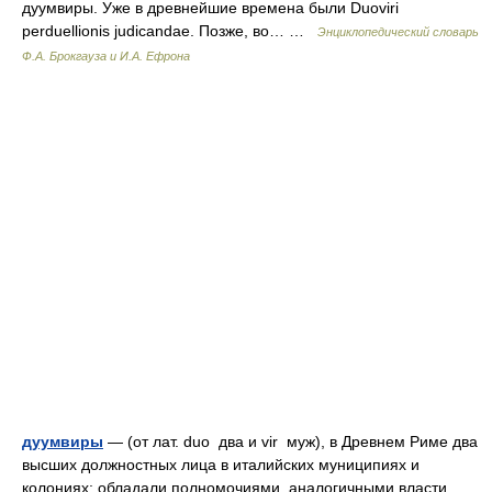
дуумвиры. Уже в древнейшие времена были Duoviri
perduellionis judicandae. Позже, во… …
Энциклопедический словарь
Ф.А. Брокгауза и И.А. Ефрона
дуумвиры
— (от лат. duo два и vir муж), в Древнем Риме два
высших должностных лица в италийских муниципиях и
колониях; обладали полномочиями, аналогичными власти